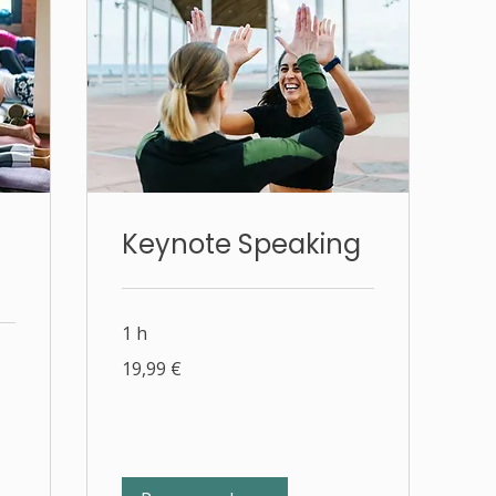
Keynote Speaking
1 h
19,99
19,99 €
euros