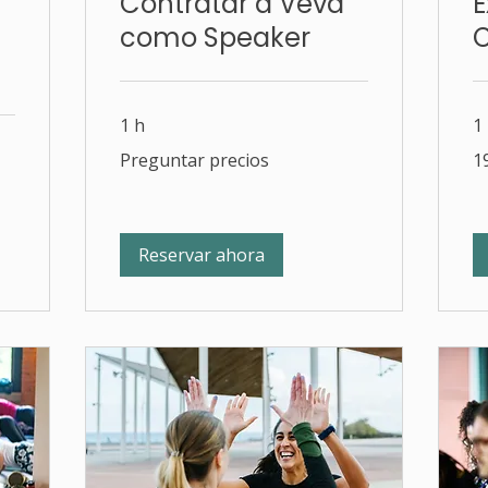
Contratar a Veva
E
como Speaker
)
1 h
1
Preguntar
19
Preguntar precios
1
precios
eu
Reservar ahora