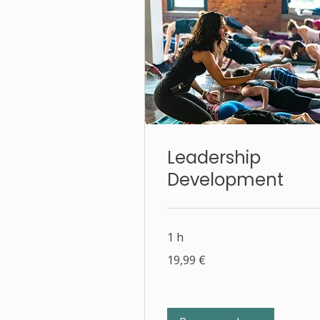
Leadership
Development
1 h
19,99
19,99 €
euros