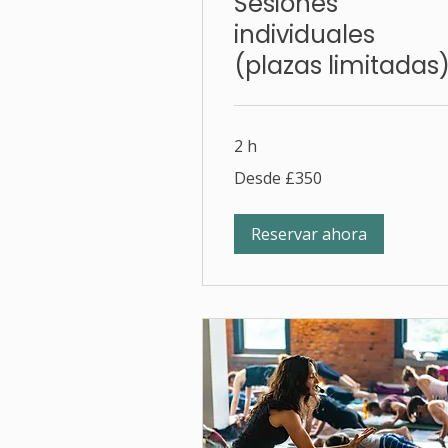
Sesiones
individuales
(plazas limitadas
2 h
Desde
Desde £350
£350
Reservar ahora