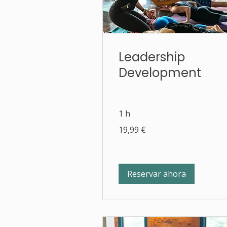
Leadership
Development
1 h
19,99
19,99 €
euros
Reservar ahora