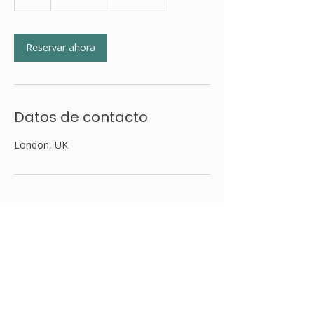
Reservar ahora
Datos de contacto
London, UK
¡Gracias por tu visita!
veva@vecoach.me