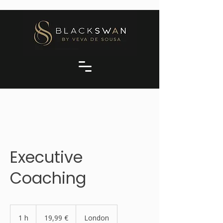
Executive
Coaching
19,99
euros
1 h
1
19,99 €
London