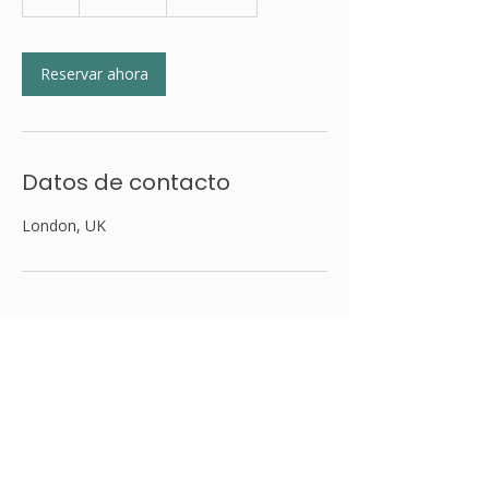
Reservar ahora
Datos de contacto
London, UK
¡Gracias por tu visita!
veva@vecoach.me