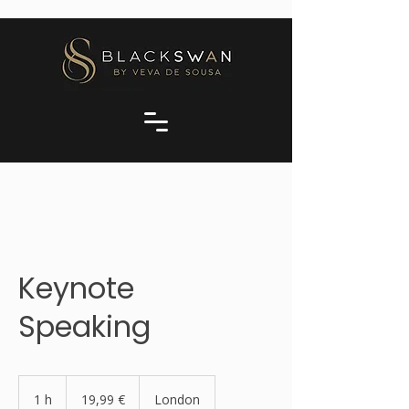
Keynote
Speaking
19,99
euros
1 h
1
19,99 €
London